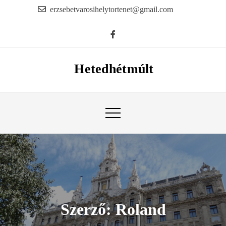
Skip
erzsebetvarosihelytortenet@gmail.com
to
content
Hetedhétmúlt
Szerző:
Roland