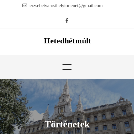
Skip
erzsebetvarosihelytortenet@gmail.com
to
content
Hetedhétmúlt
Történetek