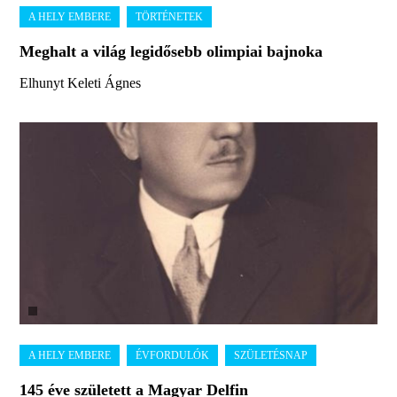
Meghalt a világ legidősebb olimpiai bajnoka
Elhunyt Keleti Ágnes
145 éve született a Magyar Delfin