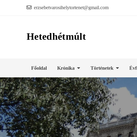
Skip
erzsebetvarosihelytortenet@gmail.com
to
content
Hetedhétmúlt
Főoldal
Krónika
Történetek
Évf