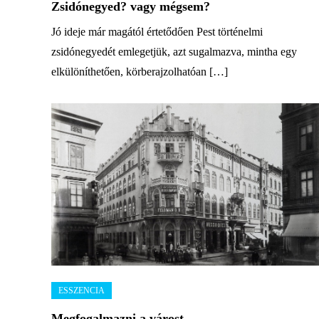
Zsidónegyed? vagy mégsem?
Jó ideje már magától értetődően Pest történelmi
zsidónegyedét emlegetjük, azt sugalmazva, mintha egy
elkülöníthetően, körberajzolhatóan […]
Megfogalmazni a várost