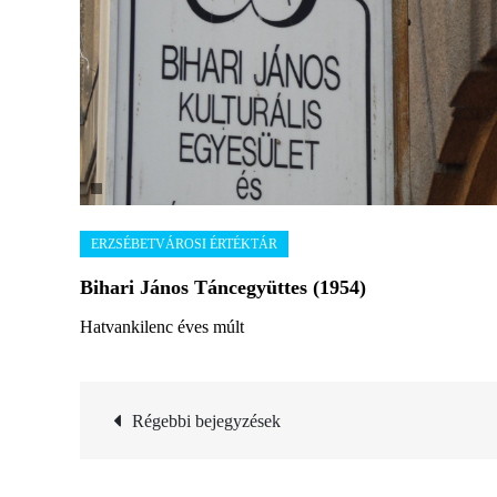
Bihari János Táncegyüttes (1954)
Hatvankilenc éves múlt
Bejegyzés
Régebbi bejegyzések
navigáció