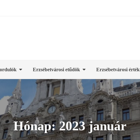
ordulók
Erzsébetvárosi etűdök
Erzsébetvárosi érték
Hónap:
2023 január