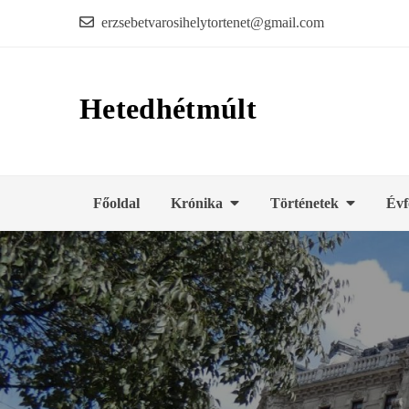
Skip
erzsebetvarosihelytortenet@gmail.com
to
content
Hetedhétmúlt
Főoldal
Krónika
Történetek
Évf