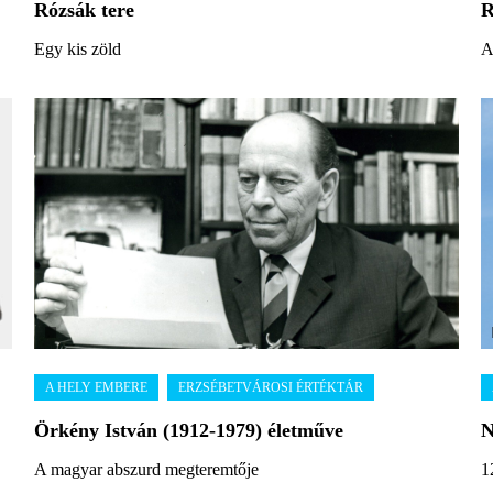
Rózsák tere
R
Egy kis zöld
A
Örkény István (1912-1979) életműve
N
A magyar abszurd megteremtője
1