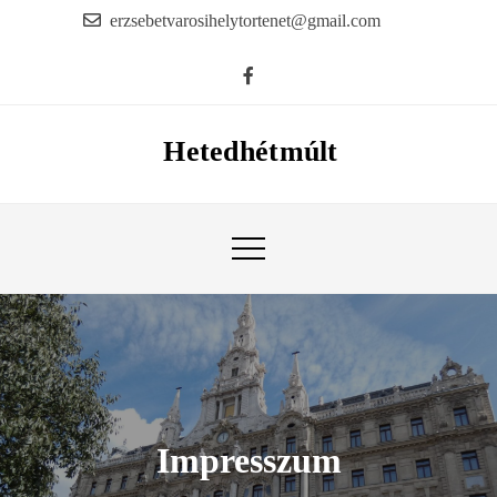
Skip
erzsebetvarosihelytortenet@gmail.com
to
content
Hetedhétmúlt
Impresszum