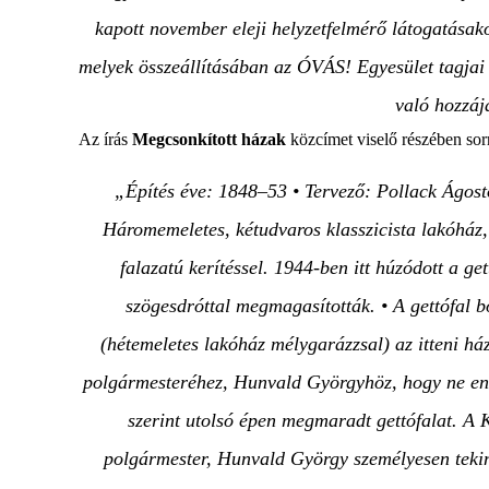
kapott november eleji helyzetfelmérő látogatásak
melyek összeállításában az ÓVÁS! Egyesület tagjai
való hozzáj
Az írás
Megcsonkított házak
közcímet viselő részében sorr
„Építés éve: 1848–53 • Tervező: Pollack Ágoston
Háromemeletes, kétudvaros klasszicista lakóház, 
falazatú kerítéssel. 1944-ben itt húzódott a g
szögesdróttal megmagasították. • A gettófal 
(hétemeletes lakóház mélygarázzsal) az itteni ház
polgármesteréhez, Hunvald Györgyhöz, hogy ne eng
szerint utolsó épen megmaradt gettófalat. A K
polgármester, Hunvald György személyesen tekint