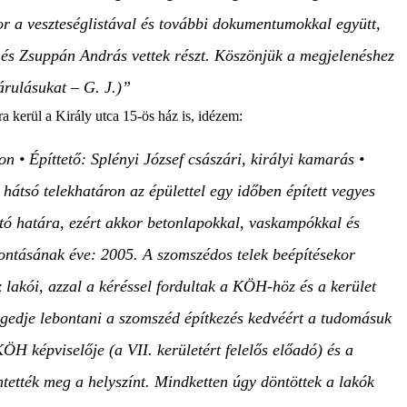
or a veszteséglistával és további dokumentumokkal együtt,
 és Zsuppán András vettek részt. Köszönjük a megjelenéshez
árulásukat – G. J.)”
a kerül a Király utca 15-ös ház is, idézem:
 • Építtető: Splényi József császári, királyi kamarás •
hátsó telekhatáron az épülettel egy időben épített vegyes
ettó határa, ezért akkor betonlapokkal, vaskampókkal és
bontásának éve: 2005. A szomszédos telek beépítésekor
 lakói, azzal a kéréssel fordultak a KÖH-höz és a kerület
edje lebontani a szomszéd építkezés kedvéért a tudomásuk
ÖH képviselője (a VII. kerületért felelős előadó) és a
ették meg a helyszínt. Mindketten úgy döntöttek a lakók