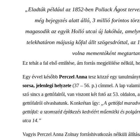
„Eladták például az 1852-ben Pollack Ágost tervezt
még bejegyzés alatt álló, 3 millió forintos tör
magasodik az egyik Holló utcai új lakóház, amelyn
telekhatáron májusig kőfal állt szögesdróttal, az 1
volna mementóként megtartan
Ez tehát a fal első említése, ám forrás megjelölése nélkül, 
Egy évvel később
Perczel Anna
tesz közzé egy tanulmány
sorsa, jelenlegi helyzete
(37 – 56. p.) címmel. A lap valami
szó sincs a gettófalról, van viszont két fotó az 53. oldalon,
gettófalról olvashatunk. Konkrétan így:
„A gettófal maradv
gettófal: a szomszéd építkezés kedvéért műemléki és polgár
utca 14.”
Vagyis Perczel Anna Zolnay forráshivatkozás nélküli állítás