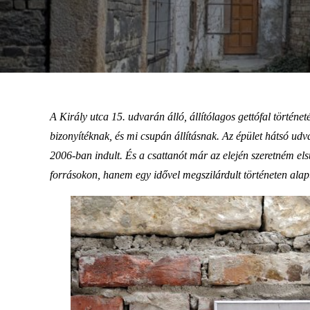
A Király utca 15. udvarán álló, állítólagos gettófal történe
bizonyítéknak, és mi csupán állításnak. Az épület hátsó udva
2006-ban indult. És a csattanót már az elején szeretném els
forrásokon, hanem egy idővel megszilárdult történeten alap