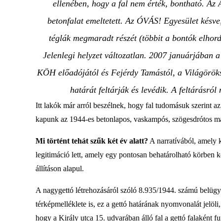
ellenében, hogy a fal nem érték, bontható. Az 
betonfalat emeltetett. Az ÓVÁS! Egyesület késve,
téglák megmaradt részét (többit a bontók elhordt
Jelenlegi helyzet változatlan. 2007 januárjában a
KÖH előadójától és Fejérdy Tamástól, a Világöröks
határát feltárják és levédik. A feltárásró
Itt lakók már arról beszélnek, hogy fal tudomásuk szerint 
kapunk az 1944-es betonlapos, vaskampós, szögesdrótos ma
Mi történt tehát szűk két év alatt?
A narratívából, amely k
legitimáció lett, amely egy pontosan behatárolható körben
állításon alapul.
A nagygettó létrehozásáról szóló 8.935/1944. számú belügy
térképmelléklete is, ez a gettó határának nyomvonalát jelöl
hogy a Király utca 15. udvarában álló fal a gettó falaként f