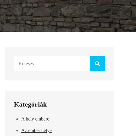
Search
for:
Kategóriák
A hely embere
Az ember helye