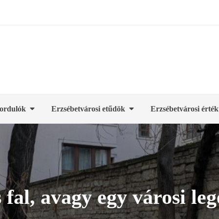
ordulók
Erzsébetvárosi etűdök
Erzsébetvárosi érték
 fal, avagy egy városi leg