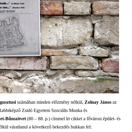
ugusztusi
számában minden előzmény nélkül,
Zolnay János
az
s Rabbiképző Zsidó Egyetem Szociális Munka és
et-Bűnszövet
(80 – 88. p.) címmel írt cikket a fővárosi épület- és
lkül váratlanul a következő bekezdés bukkan fel: