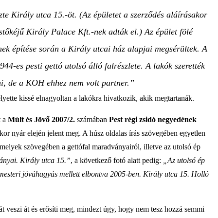
e Király utca 15.-öt. (Az épületet a szerződés aláírásakor
zstőkéjű Király Palace Kft.-nek adták el.) Az épület fölé
ek építése során a Király utcai ház alapjai megsérültek. A
944-es pesti gettó utolsó álló falrészlete. A lakók szerették
i, de a KOH ehhez nem volt partner.”
helyette kissé elnagyoltan a lakókra hivatkozik, akik megtartanák.
t a
Múlt és Jövő 2007/2.
számában
Pest régi zsidó negyedének
kor nyár elején jelent meg. A húsz oldalas írás szövegében egyetlen
 amelyek szövegében a gettófal maradványairól, illetve az utolsó ép
ányai. Király utca 15.”
, a következő fotó alatt pedig:
„Az utolsó ép
mesteri jóváhagyás mellett elbontva 2005-ben. Király utca 15. Holló
át veszi át és erősíti meg, mindezt úgy, hogy nem tesz hozzá semmi