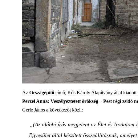
Az
Országépítő
című, Kós Károly Alapítvány által kiadott 
Perzel Anna: Veszélyeztetett örökség – Pest régi zsidó 
Gerle János a következőt közli:
„(Az alábbi írás megjelent az Élet és Irodalom-
Egyesület által készített összeállításnak, amel