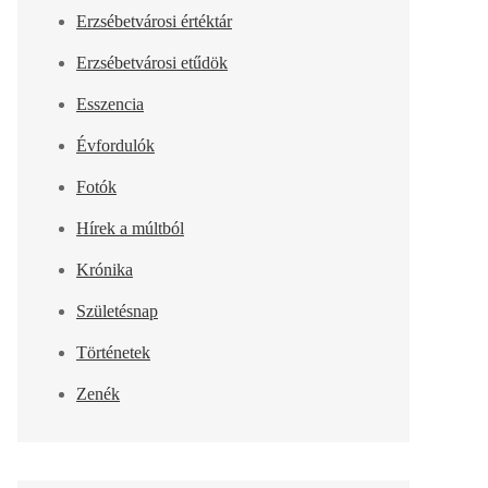
Erzsébetvárosi értéktár
Erzsébetvárosi etűdök
Esszencia
Évfordulók
Fotók
Hírek a múltból
Krónika
Születésnap
Történetek
Zenék