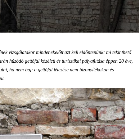
tének vizsgálatakor mindenekelőtt azt kell eldöntenünk: mi tekinthető
rán húzódó gettófal közéleti és turisztikai pályafutása éppen 20 éve,
ütni, ha nem baj: a gettófal létezése nem bizonyítékokon és
ul.