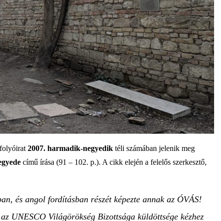
folyóirat
2007. harmadik-negyedik
téli számában jelenik meg
negyede
című írása (91 – 102. p.). A cikk elején a felelős szerkesztő,
ban, és angol fordításban részét képezte annak az ÓVÁS!
yet az UNESCO Világörökség Bizottsága küldöttsége kézhez