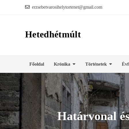
Skip
erzsebetvarosihelytortenet@gmail.com
to
content
Hetedhétmúlt
Főoldal
Krónika
Történetek
Évf
Határvonal és