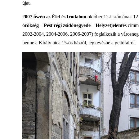
újat.
2007 őszén
az
Élet és Irodalom
október 12-i számának 12.
örökség – Pest régi zsidónegyede – Helyzetjelentés
címme
2002-2004, 2004-2006, 2006-2007) foglalkozik a városnegye
benne a Király utca 15-ös házról, legkevésbé a gettófalról.