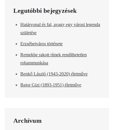
Legutóbbi bejegyzések
Határvonal és fal, avagy egy városi legenda
születése
Erzsébetváros története
Remekbe rakott rímek rendíthetetlen
rohammunkása
Benkő László (1943-2020) életműve
Bajor Gizi (1893-1951) életműve
Archívum