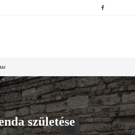
tár
enda születése