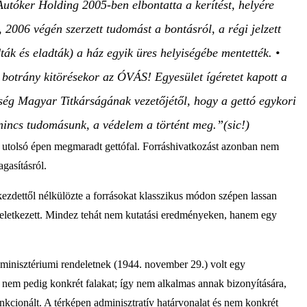
Autóker Holding 2005-ben elbontatta a kerítést, helyére
 2006 végén szerzett tudomást a bontásról, a régi jelzett
ák és eladták) a ház egyik üres helyiségébe mentették. •
 botrány kitörésekor az ÓVÁS! Egyesület ígéretet kapott a
ég Magyar Titkárságának vezetőjétől, hogy a gettó egykori
l nincs tudomásunk, a védelem a történt meg.”(sic!)
az utolsó épen megmaradt gettófal. Forráshivatkozást azonban nem
gasításról.
ezdettől nélkülözte a forrásokat klasszikus módon szépen lassan
 keletkezett. Mindez tehát nem kutatási eredményeken, hanem egy
minisztériumi rendeletnek (1944. november 29.) volt egy
i, nem pedig konkrét falakat; így nem alkalmas annak bizonyítására,
unkcionált. A térképen adminisztratív határvonalat és nem konkrét