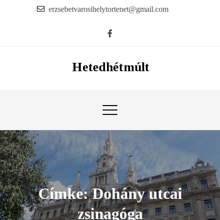
Skip
erzsebetvarosihelytortenet@gmail.com
to
content
Hetedhétmúlt
Címke:
Dohány utcai
zsinagóga