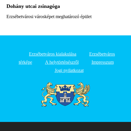
Dohány utcai zsinagóga
Erzsébetvárosi városképet meghatározó épület
Erzsébetváros kialakulása
Erzsébetváros
térképe
A helytörténészről
Impresszum
Jogi nyilatkozat