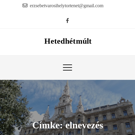
Skip
erzsebetvarosihelytortenet@gmail.com
to
content
Hetedhétmúlt
Címke:
elnevezés