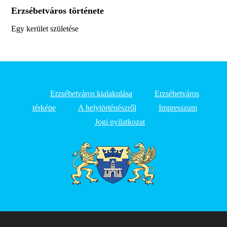
Erzsébetváros története
Egy kerület születése
Erzsébetváros kialakulása
Erzsébetváros
térképe
A helytörténészről
Impresszum
Jogi nyilatkozat