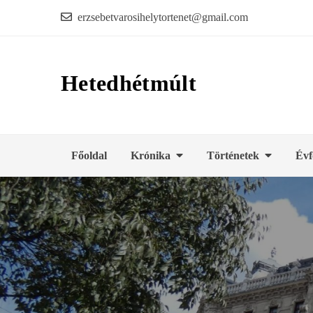
Skip
erzsebetvarosihelytortenet@gmail.com
to
content
Hetedhétmúlt
Főoldal
Krónika
Történetek
Évf