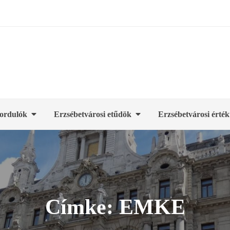
ordulók
Erzsébetvárosi etűdök
Erzsébetvárosi érték
Címke:
EMKE