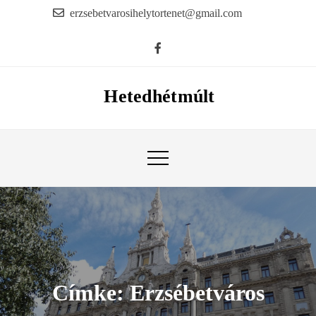
Skip
erzsebetvarosihelytortenet@gmail.com
to
content
Hetedhétmúlt
Címke:
Erzsébetváros