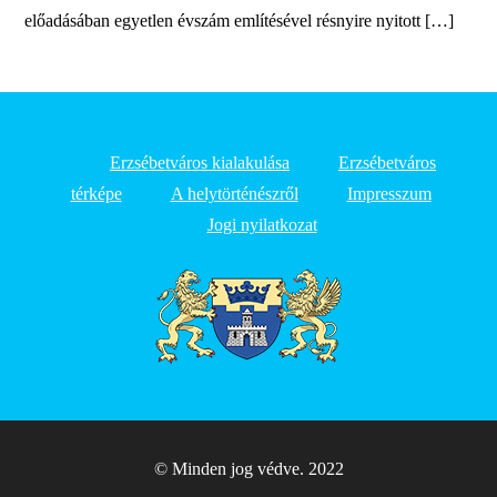
előadásában egyetlen évszám említésével résnyire nyitott […]
Erzsébetváros kialakulása
Erzsébetváros
térképe
A helytörténészről
Impresszum
Jogi nyilatkozat
© Minden jog védve. 2022