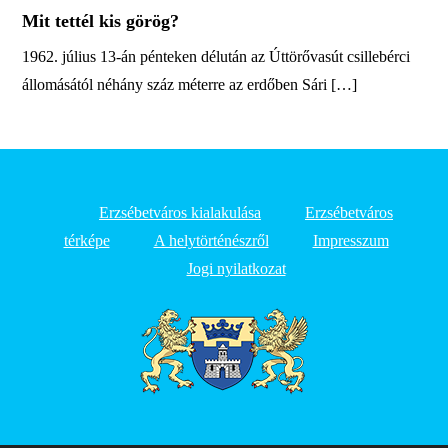
Mit tettél kis görög?
1962. július 13-án pénteken délután az Úttörővasút csillebérci
állomásától néhány száz méterre az erdőben Sári […]
Erzsébetváros kialakulása
Erzsébetváros
térképe
A helytörténészről
Impresszum
Jogi nyilatkozat