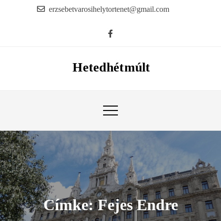
Skip
erzsebetvarosihelytortenet@gmail.com
to
content
Hetedhétmúlt
Címke:
Fejes Endre