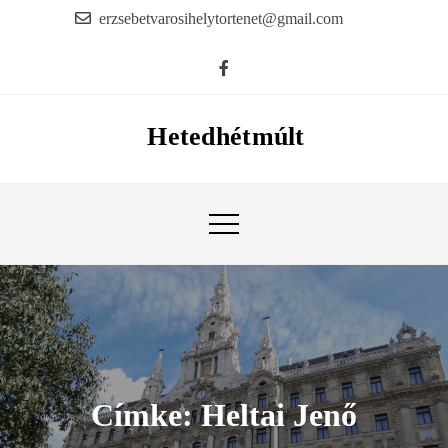
Skip
erzsebetvarosihelytortenet@gmail.com
to
content
Hetedhétmúlt
Címke:
Heltai Jenő