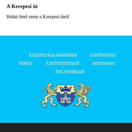
A Kerepesi út
Heltai Jenő verse a Kerepesi útról
Erzsébetváros kialakulása
Erzsébetváros
térképe
A helytörténészről
Impresszum
Jogi nyilatkozat