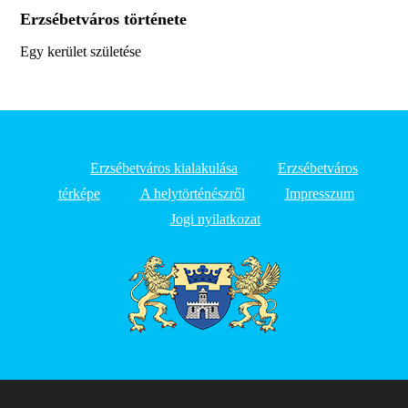
Erzsébetváros története
Egy kerület születése
Erzsébetváros kialakulása
Erzsébetváros
térképe
A helytörténészről
Impresszum
Jogi nyilatkozat