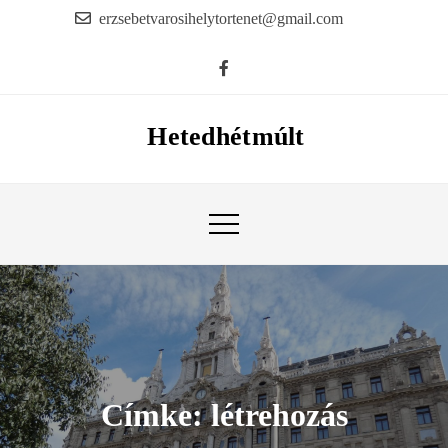
Skip
erzsebetvarosihelytortenet@gmail.com
to
content
Hetedhétmúlt
Címke:
létrehozás