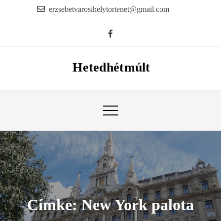
Skip
erzsebetvarosihelytortenet@gmail.com
to
content
Hetedhétmúlt
Címke:
New York palota