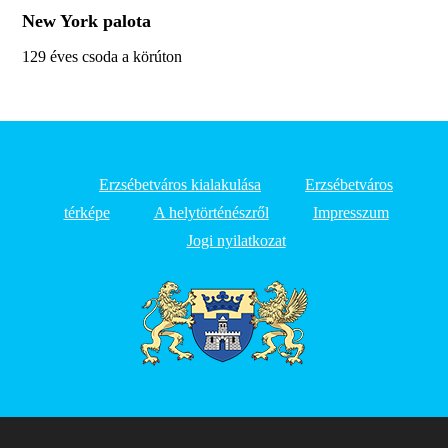
New York palota
129 éves csoda a körúton
Erzsébetváros kialakulása
Erzsébetváros
térképe
A helytörténészről
Impresszum
Jogi nyilatkozat