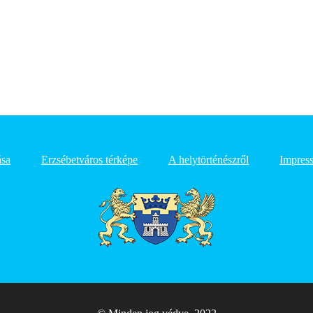
ása
Erzsébetváros térképe
A helytörténészről
Impres