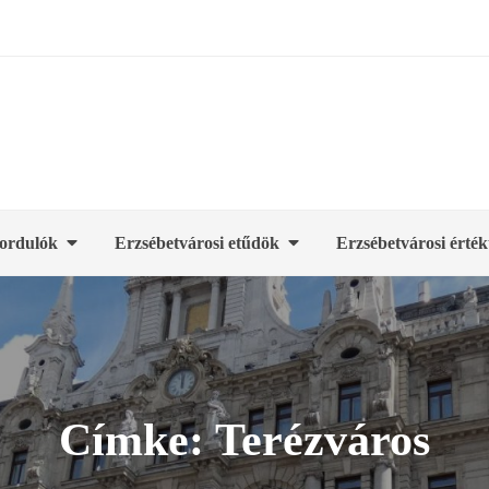
ordulók
Erzsébetvárosi etűdök
Erzsébetvárosi érték
Címke:
Terézváros