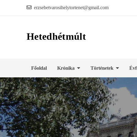
Skip
erzsebetvarosihelytortenet@gmail.com
to
content
Hetedhétmúlt
Főoldal
Krónika
Történetek
Évf