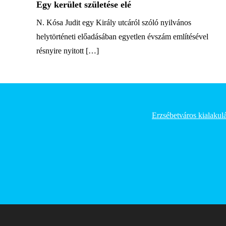
Egy kerület születése elé
N. Kósa Judit egy Király utcáról szóló nyilvános
helytörténeti előadásában egyetlen évszám említésével
résnyire nyitott […]
Erzsébetváros kialakul