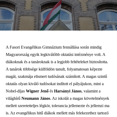
A Fasori Evangélikus Gimnázium fennállása során mindig
Magyarország egyik legkiválóbb oktatási intézménye volt. A
diákoknak és a tanároknak is a legjobb feltételeket biztosította.
A tanárok többsége külföldön tanult, folyamatosan képezte
magát, szakmája elismert tudósának számított. A magas szintű
oktatás olyan kiváló tudósokat indított el pályájukon, mint a
Nobel-díjas
Wigner Jenő
és
Harsányi János
, valamint a
világhírű
Neumann János
. Az iskolát a magas követelmények
mellett szeretetteljes légkör, tolerancia jellemezte és jellemzi ma
is. Az evangélikus hitű diákok mellett más felekezethez tartozó