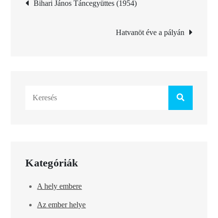
Bejegyzés
Bihari János Táncegyüttes (1954)
navigáció
Hatvanöt éve a pályán
Search
for:
Kategóriák
A hely embere
Az ember helye