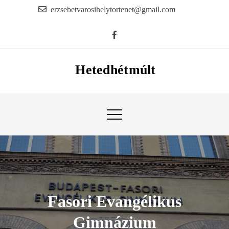
Skip
erzsebetvarosihelytortenet@gmail.com
to
content
Hetedhétmúlt
Fasori Evangélikus
Gimnázium