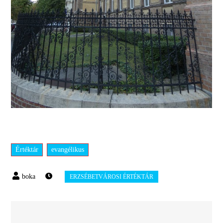
Értéktár
evangélikus