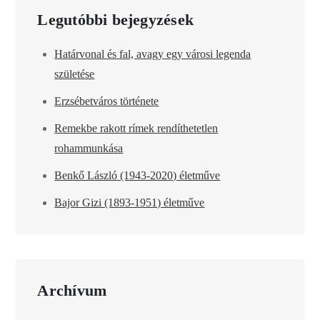
Legutóbbi bejegyzések
Határvonal és fal, avagy egy városi legenda
születése
Erzsébetváros története
Remekbe rakott rímek rendíthetetlen
rohammunkása
Benkő László (1943-2020) életműve
Bajor Gizi (1893-1951) életműve
Archívum