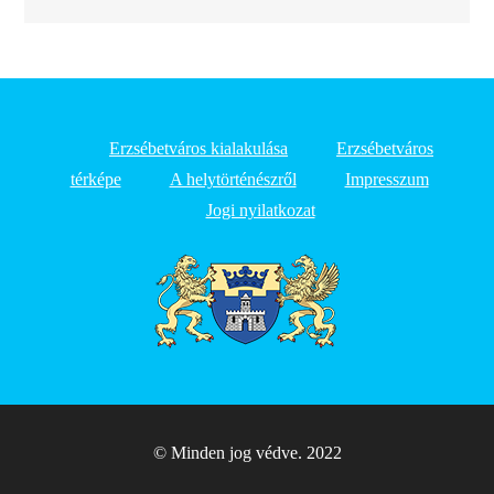
Erzsébetváros kialakulása
Erzsébetváros
térképe
A helytörténészről
Impresszum
Jogi nyilatkozat
© Minden jog védve. 2022