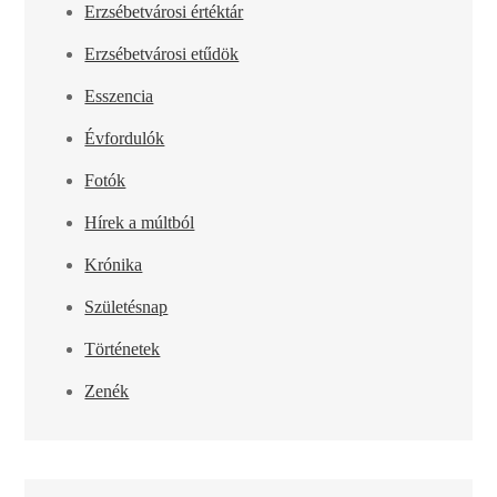
Erzsébetvárosi értéktár
Erzsébetvárosi etűdök
Esszencia
Évfordulók
Fotók
Hírek a múltból
Krónika
Születésnap
Történetek
Zenék