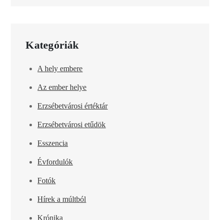
Kategóriák
A hely embere
Az ember helye
Erzsébetvárosi értéktár
Erzsébetvárosi etűdök
Esszencia
Évfordulók
Fotók
Hírek a múltból
Krónika