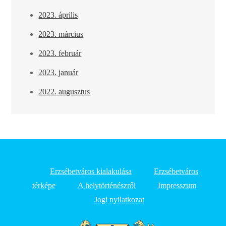
2023. április
2023. március
2023. február
2023. január
2022. augusztus
Erzsébetváros kialakulása
Erzsébetváros
térképe
A helytörténészről
Impresszum
Jogi nyilatkozat