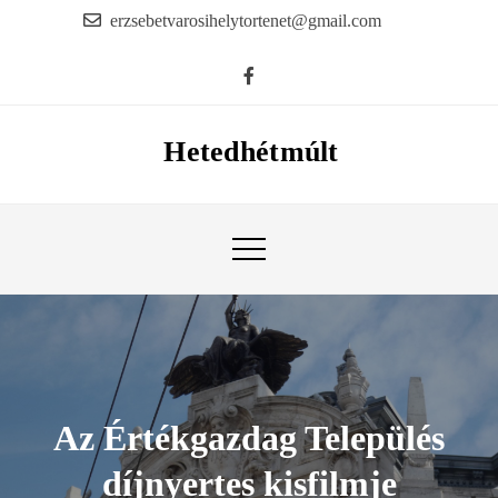
Skip
erzsebetvarosihelytortenet@gmail.com
to
content
Hetedhétmúlt
Az Értékgazdag Település
díjnyertes kisfilmje