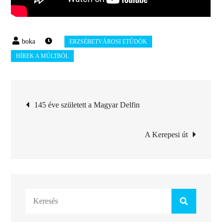
Bejegyzés
145 éve született a Magyar Delfin
navigáció
A Kerepesi út
Search
for: