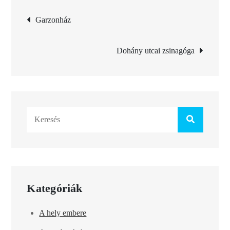
Bejegyzés
Garzonház
navigáció
Dohány utcai zsinagóga
Search
for:
Kategóriák
A hely embere