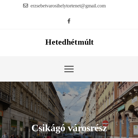
Skip
erzsebetvarosihelytortenet@gmail.com
to
content
Hetedhétmúlt
Csikágó városrész