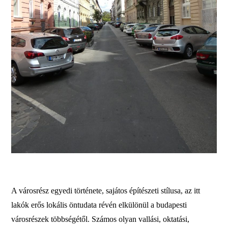
A városrész egyedi története, sajátos építészeti stílusa, az itt
lakók erős lokális öntudata révén elkülönül a budapesti
városrészek többségétől. Számos olyan vallási, oktatási,