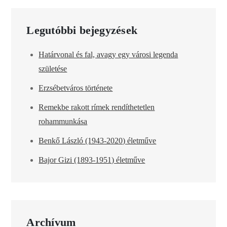
Legutóbbi bejegyzések
Határvonal és fal, avagy egy városi legenda
születése
Erzsébetváros története
Remekbe rakott rímek rendíthetetlen
rohammunkása
Benkő László (1943-2020) életműve
Bajor Gizi (1893-1951) életműve
Archívum