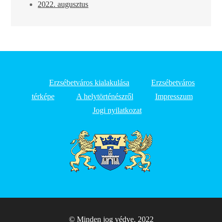
2022. augusztus
Erzsébetváros kialakulása
Erzsébetváros
térképe
A helytörténészről
Impresszum
Jogi nyilatkozat
© Minden jog védve. 2022