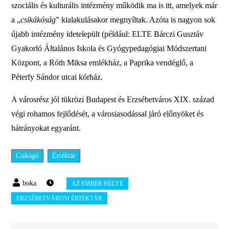
szociális és kulturális intézmény működik ma is itt, amelyek már
a „
csikákóság
” kialakulásakor megnyíltak. Azóta is nagyon sok
újabb intézmény idetelepült (például: ELTE Bárczi Gusztáv
Gyakorló Általános Iskola és Gyógypedagógiai Módszertani
Központ, a Róth Miksa emlékház, a Paprika vendéglő, a
Péterfy Sándor utcai kórház.
A városrész jól tükrözi Budapest és Erzsébetváros XIX. század
végi rohamos fejlődését, a városiasodással járó előnyöket és
hátrányokat egyaránt.
Csikágó
Értéktár