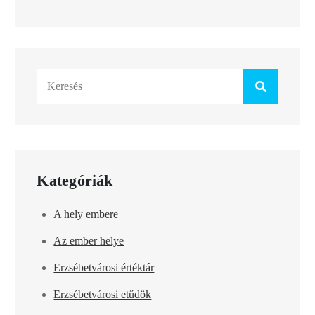
Search
for:
Kategóriák
A hely embere
Az ember helye
Erzsébetvárosi értéktár
Erzsébetvárosi etűdök