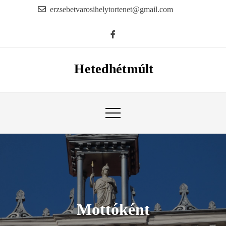
Skip
erzsebetvarosihelytortenet@gmail.com
to
content
Hetedhétmúlt
Mottóként