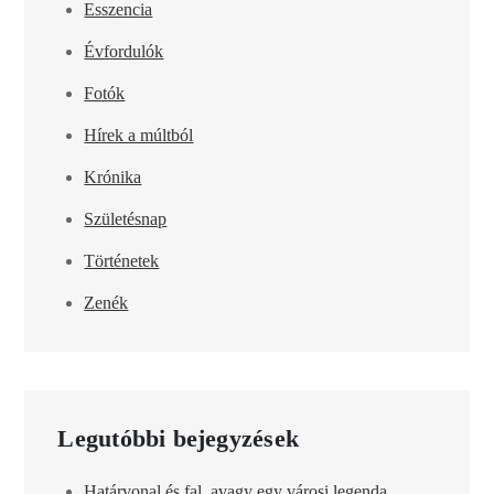
Esszencia
Évfordulók
Fotók
Hírek a múltból
Krónika
Születésnap
Történetek
Zenék
Legutóbbi bejegyzések
Határvonal és fal, avagy egy városi legenda