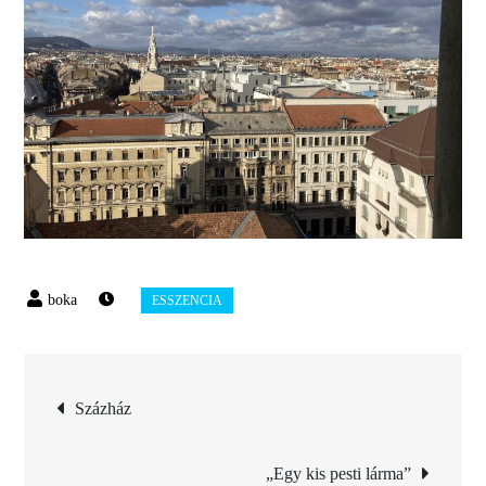
Bejegyzés
Százház
navigáció
„Egy kis pesti lárma”