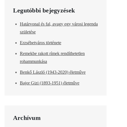
Legutóbbi bejegyzések
Határvonal és fal, avagy egy városi legenda
születése
Erzsébetváros története
Remekbe rakott rímek rendíthetetlen
rohammunkása
Benkő László (1943-2020) életműve
Bajor Gizi (1893-1951) életműve
Archívum