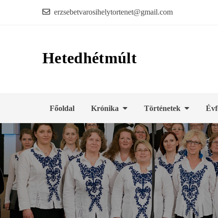
Skip
erzsebetvarosihelytortenet@gmail.com
to
content
Hetedhétmúlt
Főoldal
Krónika
Történetek
Évf