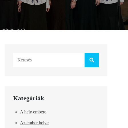
Search
for:
Kategóriák
A hely embere
Az ember helye