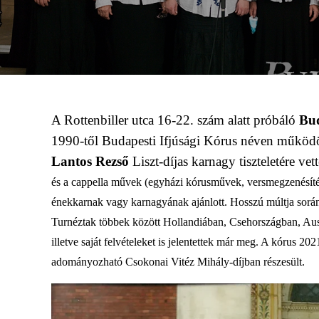
A Rottenbiller utca 16-22. szám alatt próbáló
Bud
1990-től Budapesti Ifjúsági Kórus néven működö
Lantos Rezső
Liszt-díjas karnagy tiszteletére vet
és a cappella művek (egyházi kórusművek, versmegzenésítés
énekkarnak vagy karnagyának ajánlott. Hosszú múltja során s
Turnéztak többek között Hollandiában, Csehországban, Au
illetve saját felvételeket is jelentettek már meg. A kórus 2
adományozható Csokonai Vitéz Mihály-díjban részesült.