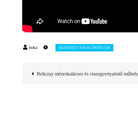
Bejegyzés
Beliczay mézeskalácsos és viaszgyertyaöntő műhel
navigáció