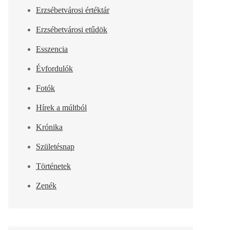
Erzsébetvárosi értéktár
Erzsébetvárosi etűdök
Esszencia
Évfordulók
Fotók
Hírek a múltból
Krónika
Születésnap
Történetek
Zenék