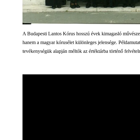
A Budapesti Lantos Kórus hosszú évek kimagasló művészet
hanem a magyar kórusélet különleges jelensége. Példamut
tevékenységük alapján méltók az értéktárba történő felvételr