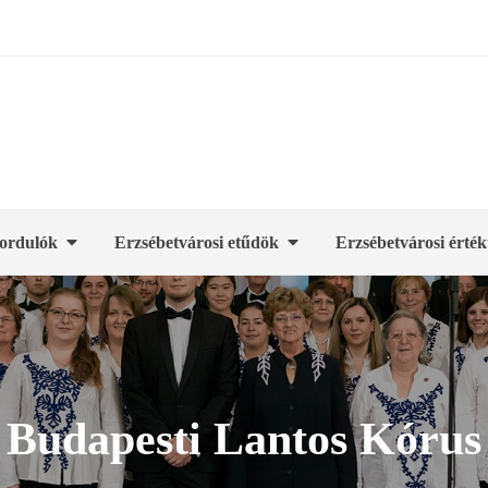
ordulók
Erzsébetvárosi etűdök
Erzsébetvárosi érték
Budapesti Lantos Kórus