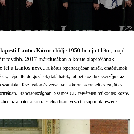
apesti Lantos Kórus
elődje 1950-ben jött létre, majd
tt tovább. 2017 márciusában a kórus alapítójának,
te fel a Lantos nevet.
A kórus repertoárjában misék, oratóriumok
ek, népdalfeldolgozások) találhatók, többet közülük szerzőjük az
zámtalan fesztiválon és versenyen sikerrel szerepelt az együttes.
sztriában, Franciaországban. Számos CD-felvételen működtek közre,
021-ben az amatőr alkotó- és előadó-művészeti csoportok részére