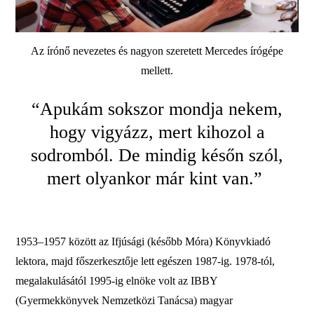
Az írónő nevezetes és nagyon szeretett Mercedes írógépe
mellett.
“Apukám sokszor mondja nekem,
hogy vigyázz, mert kihozol a
sodromból. De mindig későn szól,
mert olyankor már kint van.”
1953–1957 között az Ifjúsági (később Móra) Könyvkiadó
lektora, majd főszerkesztője lett egészen 1987-ig. 1978-tól,
megalakulásától 1995-ig elnöke volt az IBBY
(Gyermekkönyvek Nemzetközi Tanácsa) magyar