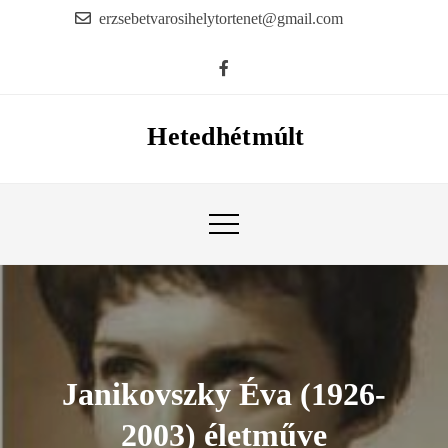
Skip
erzsebetvarosihelytortenet@gmail.com
to
content
Hetedhétmúlt
Janikovszky Éva (1926-
2003) életműve