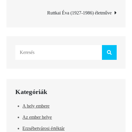
navigáció
Ruttkai Éva (1927-1986) életműve
Search
for:
Kategóriák
A hely embere
Az ember helye
Erzsébetvárosi értéktár