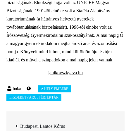
bizottságának. Elnökségi tagja volt az UNICEF Magyar
Bizottságának, 1991-től elnöke volt a Staféta Alapítvány
kuratóriumának (a hátrányos helyzetű gyerekek
továbbtanulásának biztosításáért), 1996-tól elnöke volt az
Írószövetség Gyermekirodalmi szakosztályának. A mai napig Ő
a magyar gyermekirodalom meghatározó arca és azonosítási
pontja. Könyveit mind itthon, mind külföldön újra és újra
kiadják és művei a színpadokon a mai napig jelen vannak.
janikovszkyeva.hu
Bejegyzés
Budapesti Lantos Kórus