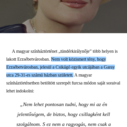
A magyar színháztörténet „tündérkirálynője” több helyen is
lakott Erzsébetvárosban.
Nem
volt közismert tény, hogy
Erzsébetvárosban, jelesül a Csikágó egyik utcájában a Garay
utca 29-31-es számú házban született.
A magyar
színháztörténetben betöltött szerepét furcsa módon saját soraival
lehet indokolni:
„Nem lehet pontosan tudni, hogy mi az én
jelentőségem, de biztos, hogy csillagként kell
szolgálnom. S ez nem a ragyogás, nem csak a