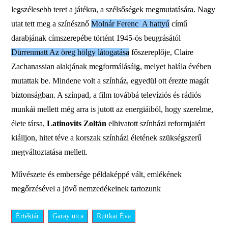
legszélesebb teret a játékra, a szélsőségek megmutatására. Nagy
utat tett meg a színésznő
Molnár Ferenc A hattyú
című
darabjának címszerepébe történt 1945-ös beugrásától
Dürrenmatt Az öreg hölgy látogatása
főszereplője,
Claire
Zachanassian alakjának megformálásáig, melyet halála évében
mutattak be. Mindene volt a színház, egyedül ott érezte magát
biztonságban. A színpad, a film továbbá televíziós és rádiós
munkái mellett még arra is jutott az energiáiból, hogy szerelme,
élete társa,
Latinovits Zoltán
elhivatott színházi reformjaiért
kiálljon, hitet téve a korszak színházi életének szükségszerű
megváltoztatása mellett.
Művészete és embersége példaképpé vált, emlékének
megőrzésével a jövő nemzedékeinek tartozunk
Értéktár
Garay utca
Ruttkai Éva