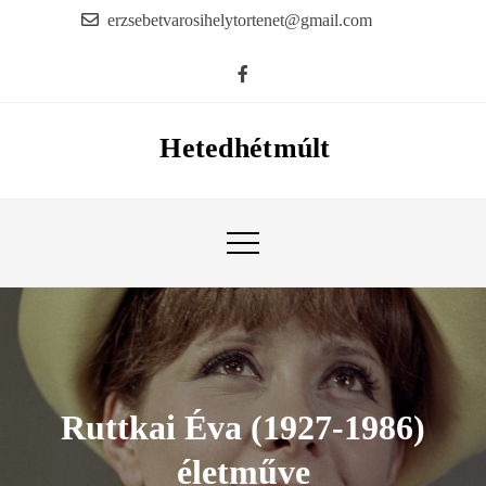
Skip
erzsebetvarosihelytortenet@gmail.com
to
content
Hetedhétmúlt
Ruttkai Éva (1927-1986)
életműve