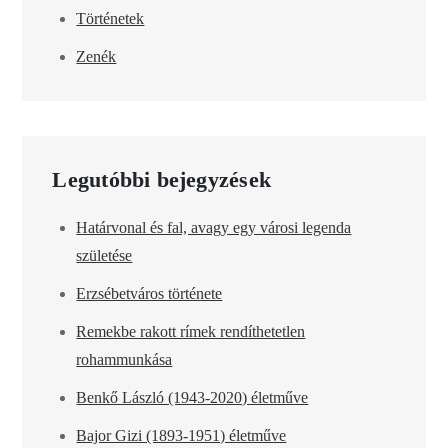
Történetek
Zenék
Legutóbbi bejegyzések
Határvonal és fal, avagy egy városi legenda
születése
Erzsébetváros története
Remekbe rakott rímek rendíthetetlen
rohammunkása
Benkő László (1943-2020) életműve
Bajor Gizi (1893-1951) életműve