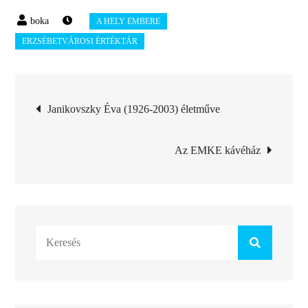
Bejegyzés
Janikovszky Éva (1926-2003) életműve
navigáció
Az EMKE kávéház
Search
for: