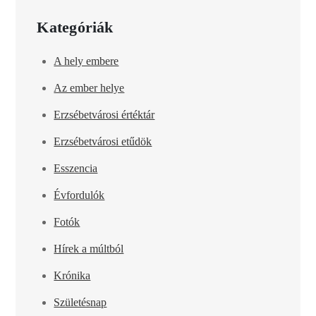
Kategóriák
A hely embere
Az ember helye
Erzsébetvárosi értéktár
Erzsébetvárosi etűdök
Esszencia
Évfordulók
Fotók
Hírek a múltból
Krónika
Születésnap