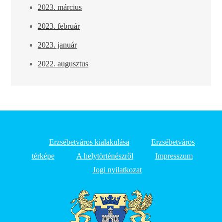
2023. március
2023. február
2023. január
2022. augusztus
Erzsébetváros kialakulása
Erzsébetváros
térképe
A helytörténészről
Impresszum
Jogi nyilatkozat